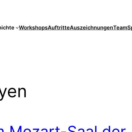
ichte
Workshops
Auftritte
Auszeichnungen
Team
S
yen
Mozart-Saal der 