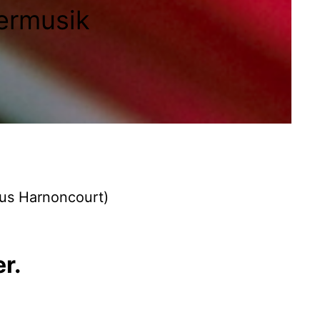
termusik
us Harnoncourt)
r.