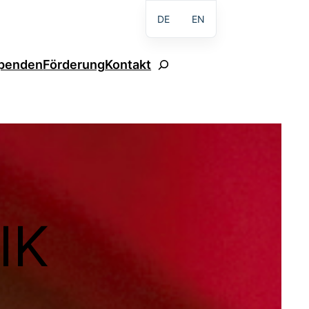
DE
EN
Suchen
penden
Förderung
Kontakt
IK