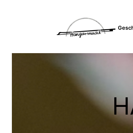
Gesch
H