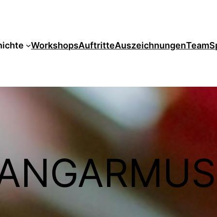
ichte
Workshops
Auftritte
Auszeichnungen
Team
S
ANGARMUS