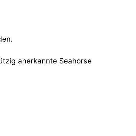
den.
tzig anerkannte Seahorse
6