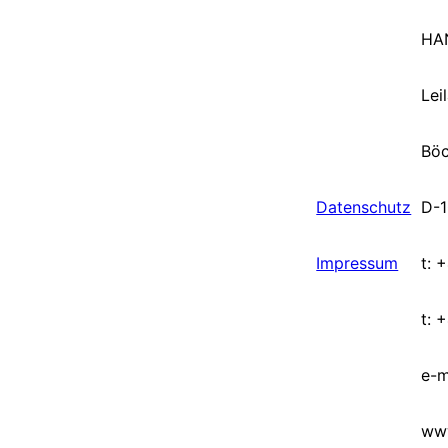
HA
Lei
Böc
Datenschutz
D-1
Impressum
t: 
t: 
e-m
ww