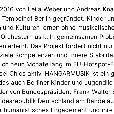
16 von Leila Weber und Andreas Kna
 Tempelhof Berlin gegründet. Kinder u
 und Kulturen lernen ohne musikalisch
r Orchestermusik. In gemeinsamen Prob
 erlernt. Das Projekt fördert nicht nur 
ziale Kompetenzen und innere Stabilitä
ch neun Monate lang im EU-Hotspot-Fl
nsel Chios aktiv. HANGARMUSIK ist ein g
n das auch Berliner Kinder und Jugendli
er von Bundespräsident Frank-Walter 
ndesrepublik Deutschland am Bande aus
ihr humanistisches Engagement und ihre