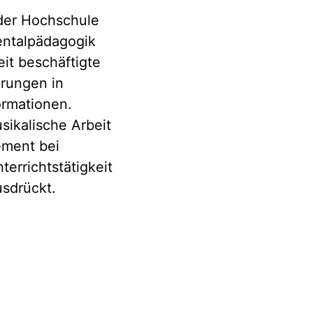
 der Hochschule
entalpädagogik
eit beschäftigte
hrungen in
rmationen.
sikalische Arbeit
ement bei
rrichtstätigkeit
sdrückt.