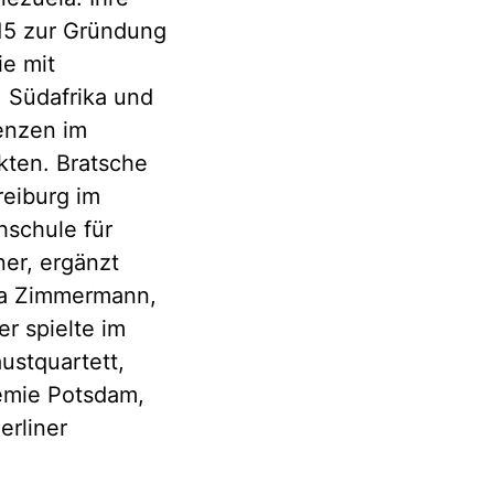
015 zur Gründung
e mit
 Südafrika und
enzen im
kten. Bratsche
reiburg im
hschule für
ner, ergänzt
ea Zimmermann,
r spielte im
ustquartett,
mie Potsdam,
erliner