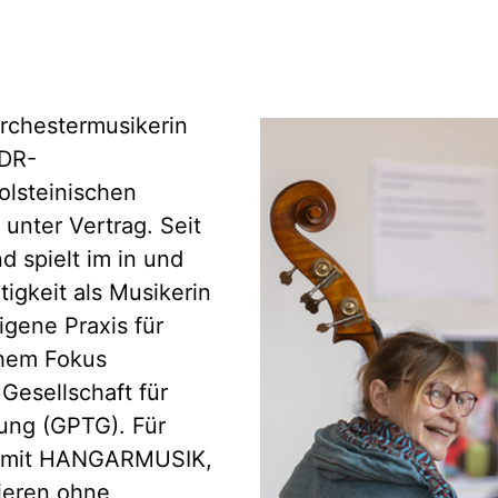
Orchestermusikerin
NDR-
lsteinischen
unter Vertrag. Seit
d spielt im in und
tigkeit als Musikerin
igene Praxis für
chem Fokus
 Gesellschaft für
ung (GPTG). Für
it mit HANGARMUSIK,
ieren ohne